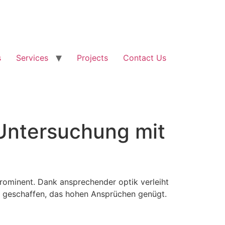
s
Services
Projects
Contact Us
 Untersuchung mit
ominent. Dank ansprechender optik verleiht
em geschaffen, das hohen Ansprüchen genügt.