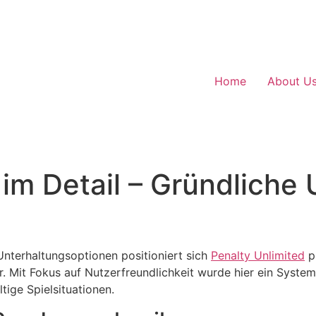
Home
About U
 im Detail – Gründliche
Unterhaltungsoptionen positioniert sich
Penalty Unlimited
pr
r. Mit Fokus auf Nutzerfreundlichkeit wurde hier ein Syst
tige Spielsituationen.