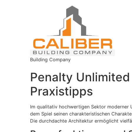
Building Company
Penalty Unlimited
Praxistipps
Im qualitativ hochwertigen Sektor moderner 
dem Spiel seinen charakteristischen Charakte
Die durchdachte Architektur ermöglicht vielfäl