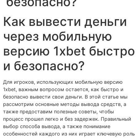
безопасно?
Как вывести деньги
через мобильную
версию 1xbet быстро
и безопасно?
Для игроков, использующих мобильную версию
1xbet, важным вопросом остается, как быстро и
безопасно вывести свои деньги. В этой статье мы
рассмотрим основные методы вывода средств, а
также предоставим полезные советы, чтобы
процесс прошел легко и без задержек. Правильный
выбор способа вывода, а также понимание
особенностей каждого из них играет ключевую роль