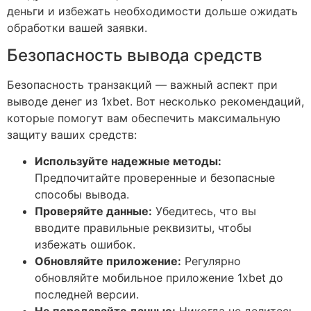
деньги и избежать необходимости дольше ожидать
обработки вашей заявки.
Безопасность вывода средств
Безопасность транзакций — важный аспект при
выводе денег из 1xbet. Вот несколько рекомендаций,
которые помогут вам обеспечить максимальную
защиту ваших средств:
Используйте надежные методы:
Предпочитайте проверенные и безопасные
способы вывода.
Проверяйте данные:
Убедитесь, что вы
вводите правильные реквизиты, чтобы
избежать ошибок.
Обновляйте приложение:
Регулярно
обновляйте мобильное приложение 1xbet до
последней версии.