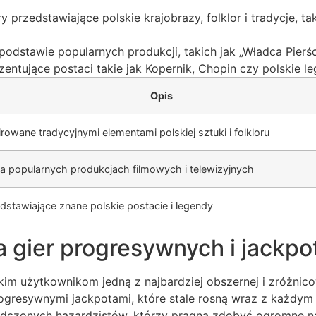
y przedstawiające polskie krajobrazy, folklor i tradycje, t
odstawie popularnych produkcji, takich jak „Władca Pierści
zentujące postaci takie jak Kopernik, Chopin czy polskie
Opis
rowane tradycyjnymi elementami polskiej sztuki i folkloru
a popularnych produkcjach filmowych i telewizyjnych
stawiające znane polskie postacie i legendy
a gier progresywnych i jackpo
im użytkownikom jedną z najbardziej obszernej i zróżnico
ogresywnymi jackpotami, które stale rosną wraz z każdym
iadczonych hazardzistów, którzy pragną zdobyć ogromne n