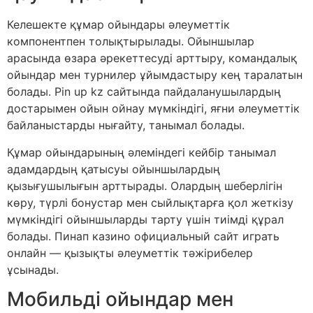
Келешекте құмар ойындары әлеуметтік
компонентпен толықтырылады. Ойыншылар
арасында өзара әрекеттесуді арттыру, командалық
ойындар мен турнилер ұйымдастыру кең таралатын
болады. Pin up kz сайтында пайдаланушылардың
достарымен ойын ойнау мүмкіндігі, яғни әлеуметтік
байланыстарды нығайту, танымал болады.
Құмар ойындарының әлеміндегі кейбір танымал
адамдардың қатысуы ойыншылардың
қызығушылығын арттырады. Олардың шеберлігін
көру, түрлі бонустар мен сыйлықтарға қол жеткізу
мүмкіндігі ойыншыларды тарту үшін тиімді құрал
болады. Пинап казино официальный сайт играть
онлайн — қызықты әлеуметтік тәжірибелер
ұсынады.
Мобильді ойындар мен