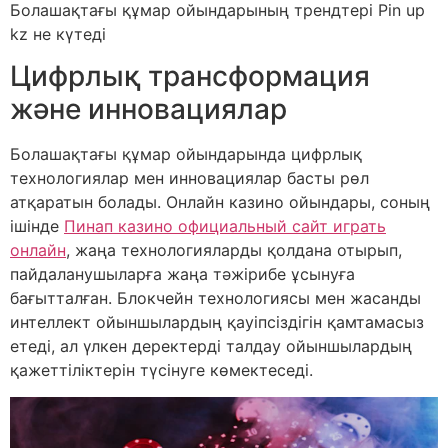
Болашақтағы құмар ойындарының трендтері Pin up
kz не күтеді
Цифрлық трансформация
және инновациялар
Болашақтағы құмар ойындарында цифрлық
технологиялар мен инновациялар басты рөл
атқаратын болады. Онлайн казино ойындары, соның
ішінде
Пинап казино официальный сайт играть
онлайн
, жаңа технологияларды қолдана отырып,
пайдаланушыларға жаңа тәжірибе ұсынуға
бағытталған. Блокчейн технологиясы мен жасанды
интеллект ойыншылардың қауіпсіздігін қамтамасыз
етеді, ал үлкен деректерді талдау ойыншылардың
қажеттіліктерін түсінуге көмектеседі.