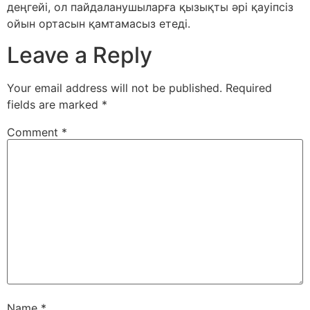
деңгейі, ол пайдаланушыларға қызықты әрі қауіпсіз
ойын ортасын қамтамасыз етеді.
Leave a Reply
Your email address will not be published.
Required
fields are marked
*
Comment
*
Name
*