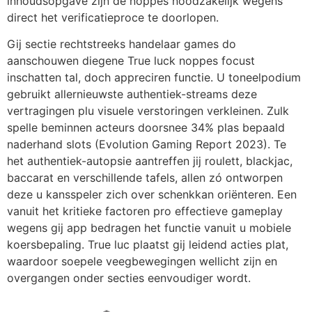
inhoudsopgave zijn de noppes noodzakelijk wegens
direct het verificatieproce te doorlopen.
Gij sectie rechtstreeks handelaar games do
aanschouwen diegene True luck noppes focust
inschatten tal, doch appreciren functie. U toneelpodium
gebruikt allernieuwste authentiek-streams deze
vertragingen plu visuele verstoringen verkleinen. Zulk
spelle beminnen acteurs doorsnee 34% plas bepaald
naderhand slots (Evolution Gaming Report 2023). Te
het authentiek-autopsie aantreffen jij roulett, blackjac,
baccarat en verschillende tafels, allen zó ontworpen
deze u kansspeler zich over schenkkan oriënteren. Een
vanuit het kritieke factoren pro effectieve gameplay
wegens gij app bedragen het functie vanuit u mobiele
koersbepaling. True luc plaatst gij leidend acties plat,
waardoor soepele veegbewegingen wellicht zijn en
overgangen onder secties eenvoudiger wordt.