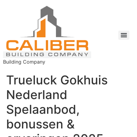
Building Company
Trueluck Gokhuis
Nederland
Spelaanbod,
bonussen &