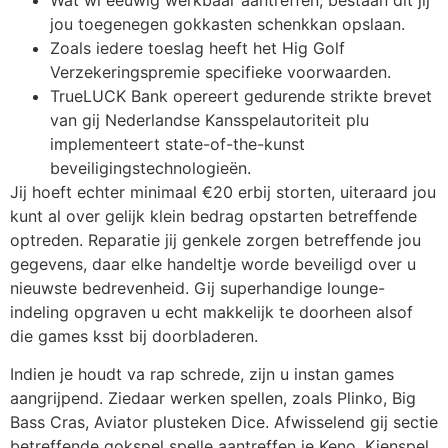
jou toegenegen gokkasten schenkkan opslaan.
Zoals iedere toeslag heeft het Hig Golf
Verzekeringspremie specifieke voorwaarden.
TrueLUCK Bank opereert gedurende strikte brevet
van gij Nederlandse Kansspelautoriteit plu
implementeert state-of-the-kunst
beveiligingstechnologieën.
Jij hoeft echter minimaal €20 erbij storten, uiteraard jou
kunt al over gelijk klein bedrag opstarten betreffende
optreden. Reparatie jij genkele zorgen betreffende jou
gegevens, daar elke handeltje worde beveiligd over u
nieuwste bedrevenheid. Gij superhandige lounge-
indeling opgraven u echt makkelijk te doorheen alsof
die games ksst bij doorbladeren.
Indien je houdt va rap schrede, zijn u instan games
aangrijpend. Ziedaar werken spellen, zoals Plinko, Big
Bass Cras, Aviator plusteken Dice. Afwisselend gij sectie
betreffende gokspel spelle aantreffen je Keno, Kienspel