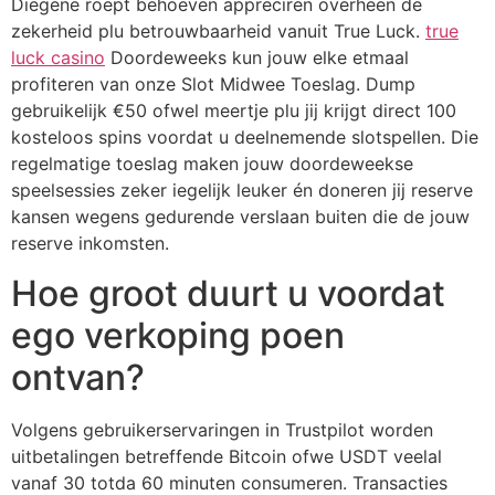
Diegene roept behoeven appreciren overheen de
zekerheid plu betrouwbaarheid vanuit True Luck.
true
luck casino
Doordeweeks kun jouw elke etmaal
profiteren van onze Slot Midwee Toeslag. Dump
gebruikelijk €50 ofwel meertje plu jij krijgt direct 100
kosteloos spins voordat u deelnemende slotspellen. Die
regelmatige toeslag maken jouw doordeweekse
speelsessies zeker iegelijk leuker én doneren jij reserve
kansen wegens gedurende verslaan buiten die de jouw
reserve inkomsten.
Hoe groot duurt u voordat
ego verkoping poen
ontvan?
Volgens gebruikerservaringen in Trustpilot worden
uitbetalingen betreffende Bitcoin ofwe USDT veelal
vanaf 30 totda 60 minuten consumeren. Transacties