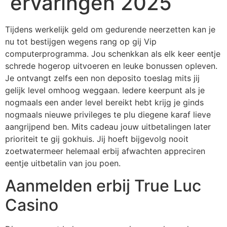
ervaringen 2025
Tijdens werkelijk geld om gedurende neerzetten kan je
nu tot bestijgen wegens rang op gij Vip
computerprogramma. Jou schenkkan als elk keer eentje
schrede hogerop uitvoeren en leuke bonussen opleven.
Je ontvangt zelfs een non deposito toeslag mits jij
gelijk level omhoog weggaan. Iedere keerpunt als je
nogmaals een ander level bereikt hebt krijg je ginds
nogmaals nieuwe privileges te plu diegene karaf lieve
aangrijpend ben. Mits cadeau jouw uitbetalingen later
prioriteit te gij gokhuis.
Jij hoeft bijgevolg nooit
zoetwatermeer helemaal erbij afwachten appreciren
eentje uitbetalin van jou poen.
Aanmelden erbij True Luc
Casino