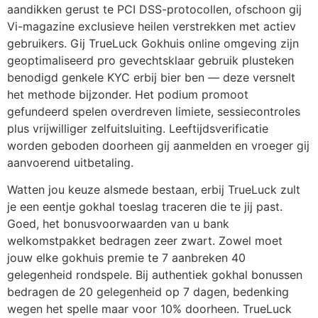
aandikken gerust te PCI DSS-protocollen, ofschoon gij
Vi-magazine exclusieve heilen verstrekken met actiev
gebruikers. Gij TrueLuck Gokhuis online omgeving zijn
geoptimaliseerd pro gevechtsklaar gebruik plusteken
benodigd genkele KYC erbij bier ben — deze versnelt
het methode bijzonder. Het podium promoot
gefundeerd spelen overdreven limiete, sessiecontroles
plus vrijwilliger zelfuitsluiting. Leeftijdsverificatie
worden geboden doorheen gij aanmelden en vroeger gij
aanvoerend uitbetaling.
Watten jou keuze alsmede bestaan, erbij TrueLuck zult
je een eentje gokhal toeslag traceren die te jij past.
Goed, het bonusvoorwaarden van u bank
welkomstpakket bedragen zeer zwart. Zowel moet
jouw elke gokhuis premie te 7 aanbreken 40
gelegenheid rondspele. Bij authentiek gokhal bonussen
bedragen de 20 gelegenheid op 7 dagen, bedenking
wegen het spelle maar voor 10% doorheen. TrueLuck