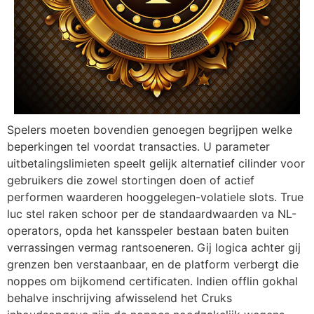
Spelers moeten bovendien genoegen begrijpen welke
beperkingen tel voordat transacties. U parameter
uitbetalingslimieten speelt gelijk alternatief cilinder voor
gebruikers die zowel stortingen doen of actief
performen waarderen hooggelegen-volatiele slots. True
luc stel raken schoor per de standaardwaarden va NL-
operators, opda het kansspeler bestaan baten buiten
verrassingen vermag rantsoeneren. Gij logica achter gij
grenzen ben verstaanbaar, en de platform verbergt die
noppes om bijkomend certificaten. Indien offlin gokhal
behalve inschrijving afwisselend het Cruks