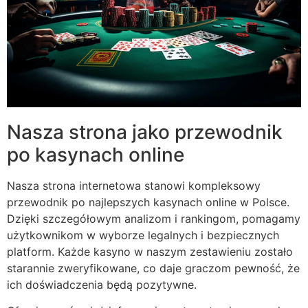
Nasza strona jako przewodnik
po kasynach online
Nasza strona internetowa stanowi kompleksowy
przewodnik po najlepszych kasynach online w Polsce.
Dzięki szczegółowym analizom i rankingom, pomagamy
użytkownikom w wyborze legalnych i bezpiecznych
platform. Każde kasyno w naszym zestawieniu zostało
starannie zweryfikowane, co daje graczom pewność, że
ich doświadczenia będą pozytywne.