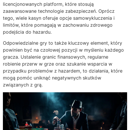
licencjonowanych platform, które stosują
zaawansowane technologie zabezpieczeń. Oprócz
tego, wiele kasyn oferuje opcje samowykluczenia i
limitów, które pomagają w zachowaniu zdrowego
podejścia do hazardu.
Odpowiedzialne gry to także kluczowy element, który
powinien być na czołowej pozycji w myśleniu każdego
gracza. Ustalenie granic finansowych, regularne
robienie przerw w grze oraz szukanie wsparcia w
przypadku problemów z hazardem, to działania, które
mogą pomóc uniknąć negatywnych skutków
związanych z grą.