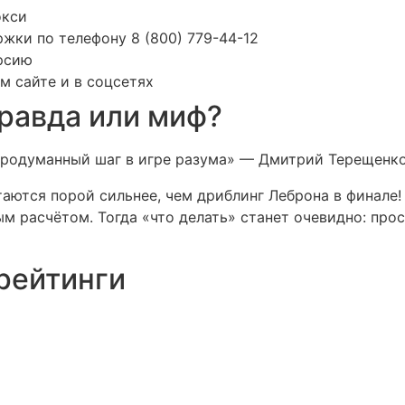
окси
жки по телефону 8 (800) 779-44-12
рсию
м сайте и в соцсетях
правда или миф?
 продуманный шаг в игре разума» — Дмитрий Терещенко
етаются порой сильнее, чем дриблинг Леброна в финале
м расчётом. Тогда «что делать» станет очевидно: прос
рейтинги