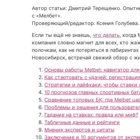
Автор статьи:
Дмитрий Терещенко
. Опытн
с «Мелбет».
Проверяющий/редактор:
Ксения Голубева
Если ты ещё не знаешь,
что делать
, когда
компания словно магнит для всех, кто жа
полочкам, как не потеряться в лабиринтах 
Новосибирск, встречай свежий обзор с ж
Основы работы Melbet: навигатор для
Как стартовать с удачей: регистраци
Стратегии и лайфхаки: чтобы ставки 
10 прогнозов главных спортивных ба
Сравнение топовых БК: где Melbet ца
Проблемы и решения для пользовате
Гадание на ставках: правда или миф?
Табличные данные и рейтинги
Мнения экспертов и цитаты
Заключение и 10 аргументов от экспе