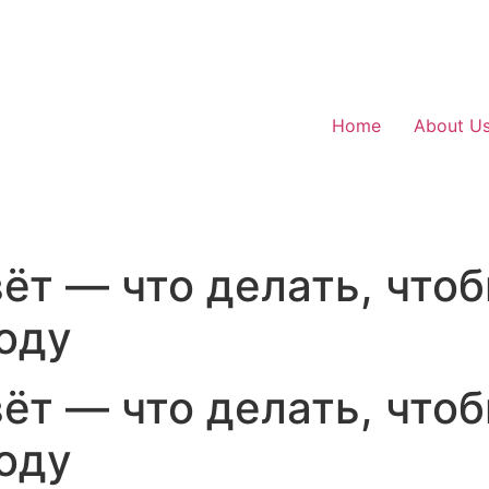
Home
About U
ёт — что делать, чтоб
году
ёт — что делать, чтоб
году