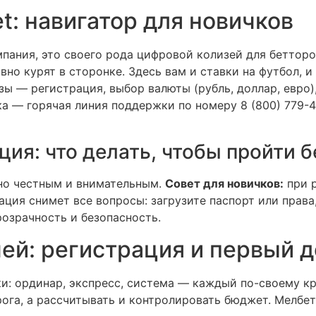
t: навигатор для новичков
пания, это своего рода цифровой колизей для бетторо
вно курят в сторонке. Здесь вам и ставки на футбол, и
азы — регистрация, выбор валюты (рубль, доллар, евро),
ска — горячая линия поддержки по номеру 8 (800) 779-4
ия: что делать, чтобы пройти б
ьно честным и внимательным.
Совет для новичков:
при р
ия снимет все вопросы: загрузите паспорт или права, 
озрачность и безопасность.
чей: регистрация и первый 
ки: ординар, экспресс, система — каждый по-своему к
ога, а рассчитывать и контролировать бюджет. Мелбет