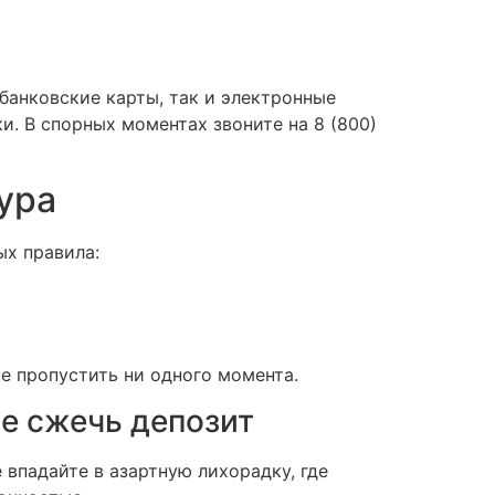
банковские карты, так и электронные
. В спорных моментах звоните на 8 (800)
 ура
ых правила:
не пропустить ни одного момента.
не сжечь депозит
 впадайте в азартную лихорадку, где