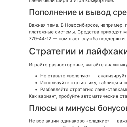
плечи были шире и игра комфортнее.
Пополнение и вывод сре
Важная тема. В Новосибирске, например, 
платежные системы. Средства приходят мо
779-44-12 — помогает служба поддержки.
Стратегии и лайфхаки
Играйте разносторонне, читайте аналитику
Не ставьте «вслепую» — анализируйт
Используйте статистику, таблицы и 
Разбавляйте стратегию лайв-ставкам
Как вариант, пробуйте автоматические ст
Плюсы и минусы бонусов
Не все акции одинаково «сладкие» — важн