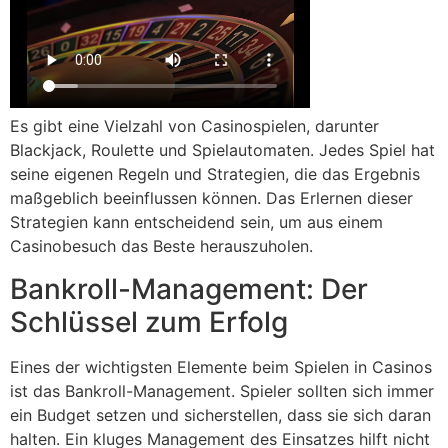
Es gibt eine Vielzahl von Casinospielen, darunter
Blackjack, Roulette und Spielautomaten. Jedes Spiel hat
seine eigenen Regeln und Strategien, die das Ergebnis
maßgeblich beeinflussen können. Das Erlernen dieser
Strategien kann entscheidend sein, um aus einem
Casinobesuch das Beste herauszuholen.
Bankroll-Management: Der
Schlüssel zum Erfolg
Eines der wichtigsten Elemente beim Spielen in Casinos
ist das Bankroll-Management. Spieler sollten sich immer
ein Budget setzen und sicherstellen, dass sie sich daran
halten. Ein kluges Management des Einsatzes hilft nicht