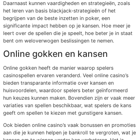
Daarnaast kunnen vaardigheden en strategieën, zoals
het leren van basis blackjack-strategieën of het
begrijpen van de beste inzetten in poker, een
significante impact hebben op je kansen. Hoe meer je
leert over de spellen die je speelt, hoe beter je in staat
bent om weloverwogen beslissingen te nemen.
Online gokken en kansen
Online gokken heeft de manier waarop spelers
casinospellen ervaren veranderd. Veel online casino’s
bieden transparante informatie over kansen en
huisvoordelen, waardoor spelers beter geïnformeerd
hun keuzes kunnen maken. Bovendien zijn er vaak meer
variaties van spellen beschikbaar, wat spelers de kans
geeft om spellen te kiezen met gunstigere kansen.
Ook bieden online casino’s vaak bonussen en promoties
aan die je kunnen helpen je bankroll te vergroten, wat je
kansen om te winnen verder kan verbeteren. Het is