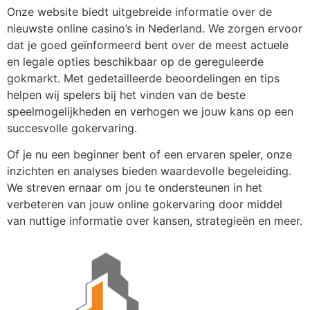
Onze website biedt uitgebreide informatie over de
nieuwste online casino’s in Nederland. We zorgen ervoor
dat je goed geïnformeerd bent over de meest actuele
en legale opties beschikbaar op de gereguleerde
gokmarkt. Met gedetailleerde beoordelingen en tips
helpen wij spelers bij het vinden van de beste
speelmogelijkheden en verhogen we jouw kans op een
succesvolle gokervaring.
Of je nu een beginner bent of een ervaren speler, onze
inzichten en analyses bieden waardevolle begeleiding.
We streven ernaar om jou te ondersteunen in het
verbeteren van jouw online gokervaring door middel
van nuttige informatie over kansen, strategieën en meer.